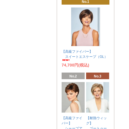
No.1
【高級ファイバー】
スイートエスケープ（GL）
74,700円(税込)
No.2
No.3
【高級ファイ
【耐熱ウィッ
バー】
グ】
シャープア
ゴートゥー