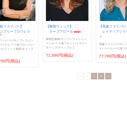
級ファイバー】
【耐熱ウィッグ】
【高級ファイバー
ンプリーフロウレス
カーブアピール
レイディアント
ィ
耐熱性素材/モノフィラメントパ
ファイバー/モノフィラメン
ート/レース地フロント/メモリー
高級ファイバー/モノ
パート/レース地フロント/パ
キャップ/キャップレス
トパート/レース地フ
ナルフィット構造/キャップ
71,000円(税込)
77,700円(税込)
,700円(税込)
<
1
2
3
>