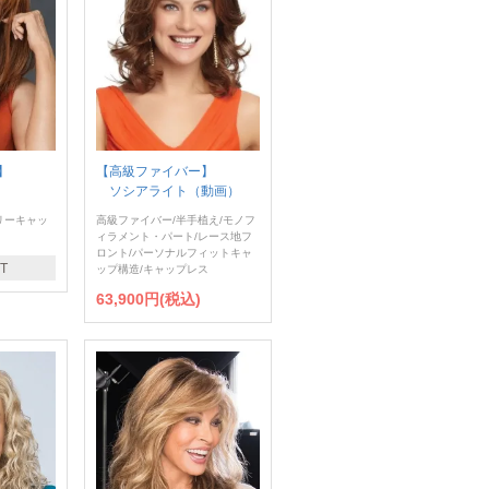
】
【高級ファイバー】
ソシアライト（動画）
リーキャッ
高級ファイバー/半手植え/モノフ
ィラメント・パート/レース地フ
ロント/パーソナルフィットキャ
T
ップ構造/キャップレス
63,900円(税込)