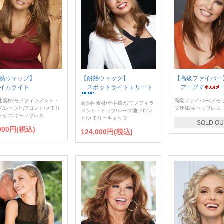
熱ウィッグ】
【耐熱ウィッグ】
【高級ファイバー
イムライト
スポットライトエリート
アニグマ
性素材/モノフィラメント・
高級ファイバー/メモ
耐熱性素材/全手植え/モノフィラ
プ/レース地フロント/メモリ
プ仕様/キャップレス
メント・トップ/レース地フロン
ャップ/キャップレス
ト/メモリーキャップ
SOLD OU
,000円(税込)
124,000円(税込)