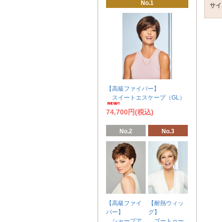
No.1
サイ
【高級ファイバー】
スイートエスケープ（GL）
74,700円(税込)
No.2
No.3
【高級ファイ
【耐熱ウィッ
バー】
グ】
シャープア
ゴートゥー