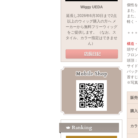
個性を
Wiggy UEDA
また、
延長し2026年6月30日まで2点
また、
以上のウィッグ購入の方へ メ
軽く・
ーカーから無料フリーウィッグ
をご提供します。 （なお、ス
＋＋＋
タイル、カラー指定はできませ
ん）
構造・
頭サイ
フロン
頭頂：8
サイド
バック
首すじ
※写真
販売
購入
カラ