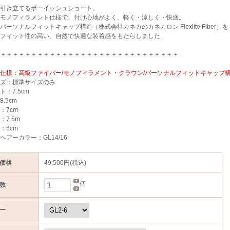
引き立てるボーイッシュショート。
モノフィラメント仕様で、付け心地がよく、軽く・涼しく・快適。
パーソナルフィットキャップ構造（株式会社カネカのカネカロン Flexlite Fiber
フィット性の高い、自然で快適な装着感をもたらしました。
＋＋＋＋＋＋＋＋＋＋＋＋＋＋＋＋＋＋＋＋＋＋＋＋＋＋＋＋＋
仕様：高級ファイバー/モノフィラメント・クラウン/パーソナルフィットキャップ構
ズ：標準サイズのみ
ト：7.5cm
.5cm
：7cm
：7.5m
：6cm
ヘアーカラー：GL14/16
価格
49,500円(税込)
個
数
ー