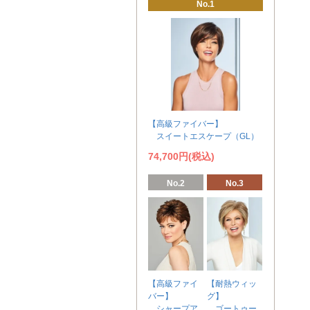
No.1
【高級ファイバー】
スイートエスケープ（GL）
74,700円(税込)
No.2
No.3
【高級ファイ
【耐熱ウィッ
バー】
グ】
シャープア
ゴートゥー