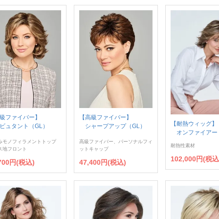
級ファイバー】
【高級ファイバー】
【耐熱ウィッグ】
ュタント（GL）
シャープアップ（GL）
オンファイアー
みモノフィラメントトップ
高級ファイバー、パーソナルフィ
耐熱性素材
ス地フロント
ットキャップ
102,000円(税込
,700円(税込)
47,400円(税込)